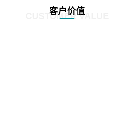
客户价值
CUSTOMER VALUE
：在三维环境中通
机房环境监控可视化管理：在三维环
配线可视化管
、机房、机房子
境中以虚拟现实的方式来展示传统环
能模块以三维
分级直接浏览。
境监控系统，给管理员一个更加贴近
路连接，实现
统计，包括空间
现实场景的操作环境，进一步提升了
（基础布线和
、温湿度分布情
操作体验。极大的提高的机房监控管
效提升数据中
况统计。当上架
理的人性化、真实化。
化时，设备位置
2
03
变更。用户也可
自行调整。