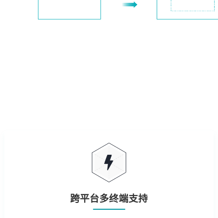
跨平台多终端支持