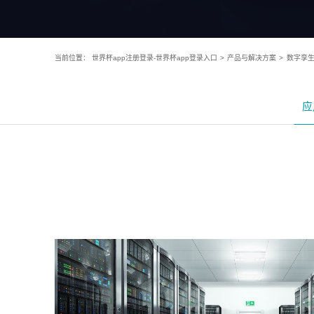
当前位置：
世界杯app注册登录-世界杯app登录入口
>
产品与解决方案
>
数字孪生
应