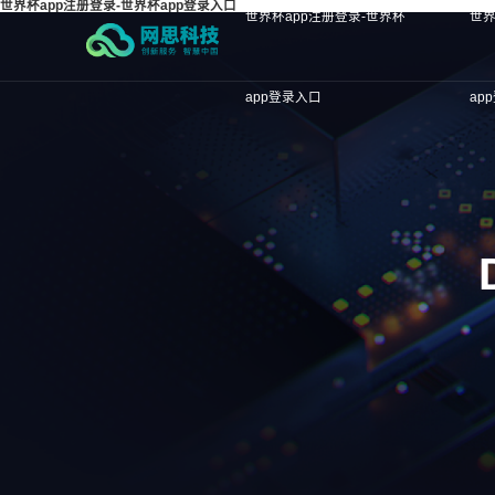
世界杯app注册登录-世界杯app登录入口
世界杯app注册登录-世界杯
世界
app登录入口
ap