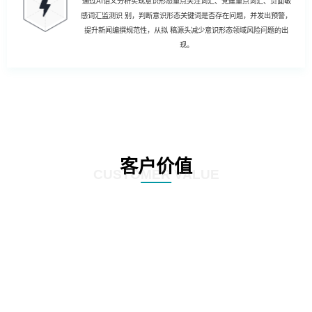
通过AI语义分析实现意识形态重点关注词汇、党建重点词汇、负面敏
感词汇监测识 别，判断意识形态关键词是否存在问题，并发出预警，
提升新闻编撰规范性，从拟 稿源头减少意识形态领域风险问题的出
现。
客户价值
CUSTOMER VALUE
01
强化风险控制：AI智慧风控技术能够通过对新闻公文内容的深度分析和挖掘，
发现潜在的风险点，如敏感信息泄露、政策误读等。通过及时预警和提醒，帮
助客户规避潜在风险，确保新闻公文的准确性和合规性。