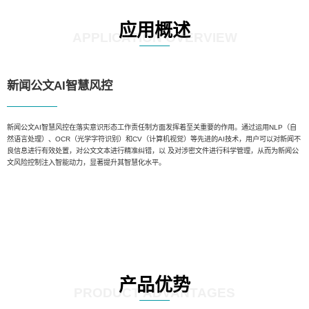
应用概述
APPLICATION OVERVIEW
新闻公文AI智慧风控
新闻公文AI智慧风控在落实意识形态工作责任制方面发挥着至关重要的作用。通过运用NLP（自
然语言处理）、OCR（光学字符识别）和CV（计算机视觉）等先进的AI技术，用户可以对新闻不
良信息进行有效处置，对公文文本进行精准纠错，以 及对涉密文件进行科学管理，从而为新闻公
文风险控制注入智能动力，显著提升其智慧化水平。
产品优势
PRODUCT ADVANTAGES