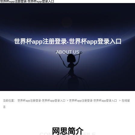
世界杯app注册登录-世界杯app登录入口
世界杯app注册登录-世界杯app登录入口
ABOUT US
当前位置：
世界杯app注册登录-世界杯app登录入口
>
世界杯app注册登录-世界杯app登录入口
>
在线留
言
网思简介
COMPANY PROFILE