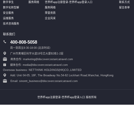
数字孪生
服务网络
世界杯app注册登录-世界杯app登录入口
联系方式
数字化转型解
服务网络
留言表单
安全服务
荣誉资质
运维服务
企业风采
技术咨询服务
联系我们
400-808-5058
周一到周五9:30-18:00 (北京时间）
广州市黄埔区科学大道18号芯大厦B2栋1-2层
商务合作: marketing@discovercostaricatravel.com
媒体合作: media@discovercostaricatravel.com
Overseas business: NETTHINK HOLDINGS(HK)CO.,LIMITED
Add: Unit 04-05, 16F, The Broadway No.54-62 Lockhart Road,
Wanchai, HongKong
Email: sinontt_business@discovercostaricatravel.com
世界杯app注册登录-世界杯app登录入口 版权所有