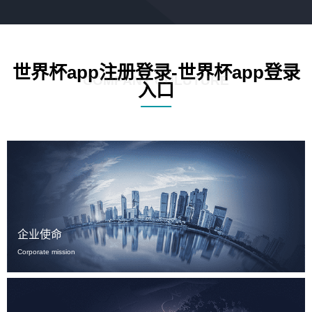
世界杯app注册登录-世界杯app登录
COMPANY CULUTURE
入口
企业使命
Corporate mission