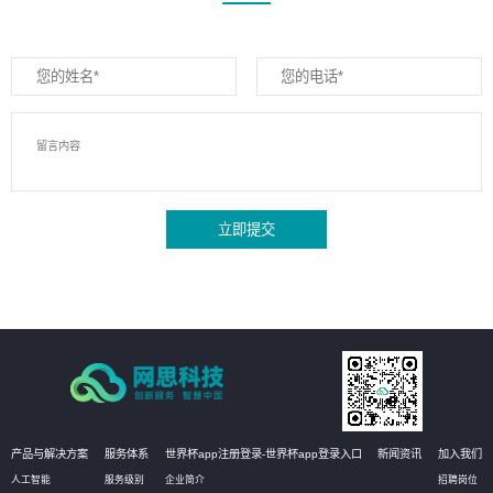
立即提交
产品与解决方案
服务体系
世界杯app注册登录-世界杯app登录入口
新闻资讯
加入我们
人工智能
服务级别
企业简介
招聘岗位